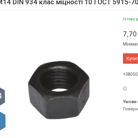
M14 DIN 934 клас міцності 10 ГОСТ 5915-7
Готово 
7,70
Мініма
Купи
+38050
поверн