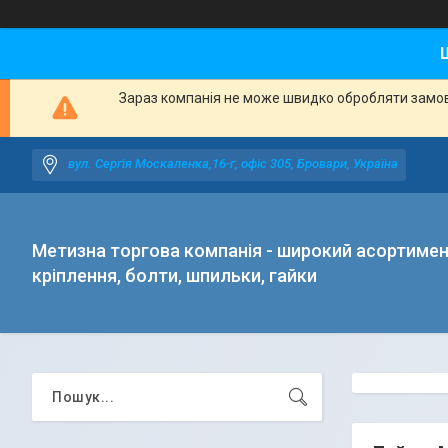
Зараз компанія не може швидко обробляти замовл
вул. Сергія Москаленка,16-г, офіс 305, Бровари, Україна
Метизна торгова компанія - широкий асортиме
кріплення, болти, шпильки, гайки