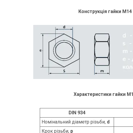
Конструкція гайки М14 
Характеристики гайки М1
DIN 934
Номінальний діаметр різьби,
d
Крок різьби,
p