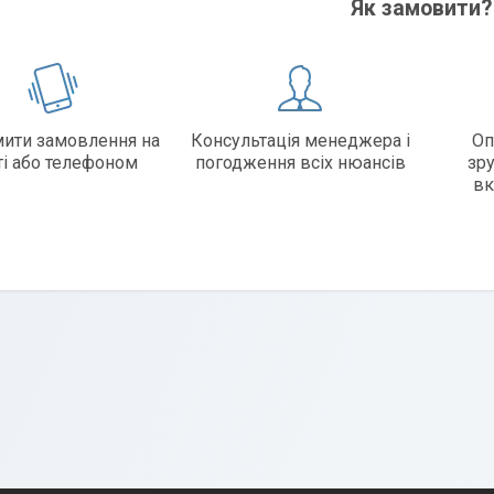
Як замовити
ити замовлення на
Консультація менеджера і
Оп
ті або телефоном
погодження всіх нюансів
зр
вк