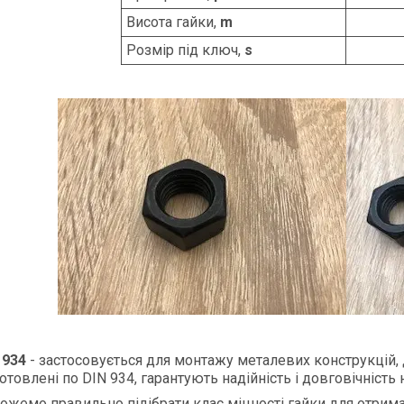
Висота гайки,
m
Розмір під ключ,
s
 934
- застосовується для монтажу металевих конструкцій,
отовлені по DIN 934, гарантують надійність і довговічність 
жемо правильно підібрати клас міцності гайки для отриман