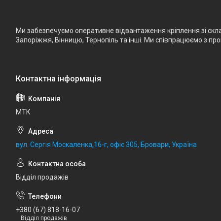
Ми забезпечуємо оперативне відвантаження кріплення зі складу
Запоріжжя, Вінницю, Тернопіль та інші. Ми співпрацюємо з п
МТК
вул. Сергія Москаленка,16-г, офіс 305, Бровари, Україна
Відділ продажів
+380 (67) 818-16-07
Відділ продажів