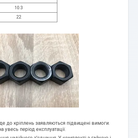
10.3
22
 де до кріплень заявляються підвищені вимоги.
на увесь період експлуатації.
ня надійного з'єднання. У комплекті з гайкою і