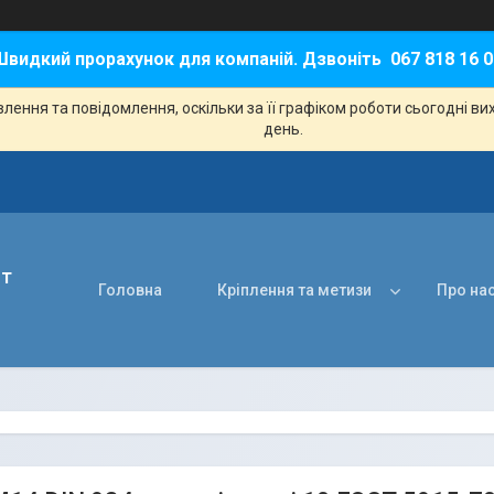
Швидкий прорахунок для компаній. Дзвоніть 067 818 16 0
ення та повідомлення, оскільки за її графіком роботи сьогодні в
день.
нт
Головна
Кріплення та метизи
Про на