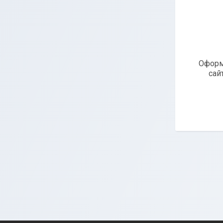
Оформ
сай