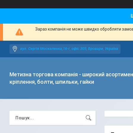
Зараз компанія не може швидко обробляти замовл
вул. Сергія Москаленка,16-г, офіс 305, Бровари, Україна
Метизна торгова компанія - широкий асортиме
кріплення, болти, шпильки, гайки