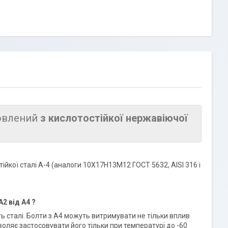
товлений
з кислотостійкої нержавіючої
стійкої сталі А-4 (аналоги 10Х17Н13М12 ГОСТ 5632, AISI 316 і
2 від А4 ?
ть сталі. Болти з А4 можуть витримувати не тільки вплив
зволяє застосовувати його тільки при температурі до -60