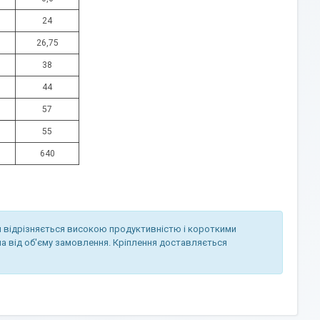
24
26,75
38
44
57
55
640
й відрізняється високою продуктивністю і короткими
на від об'єму замовлення. Кріплення доставляється