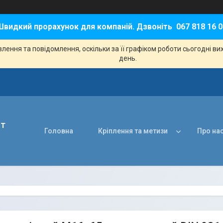
Швидкий прорахунок для компаній. Дзвоніть 067 818 16 0
ення та повідомлення, оскільки за її графіком роботи сьогодні в
день.
нт
Головна
Кріплення та метизи
Про на