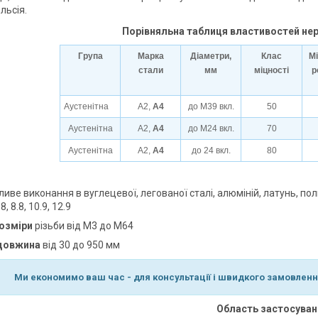
льсія.
Порівняльна таблиця властивостей нерж
Група
Марка
Діаметри,
Клас
Мі
стали
мм
міцності
р
Аустенітна
А2,
А4
до М39 вкл.
50
Аустенітна
А2,
А4
до М24 вкл.
70
Аустенітна
А2,
А4
до 24 вкл.
80
иве виконання в вуглецевої, легованої сталі, алюміній, латунь, п
.8, 8.8, 10.9, 12.9
озміри
різьби від M3 до M64
довжина
від 30 до 950 мм
Ми економимо ваш час - для консультації і швидкого замовлення
Область застосуван