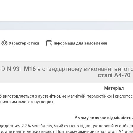
Характеристики
Інформація для замовлення
 DIN 931
М16
в стандартному виконанні виго
сталі А4-70
Матеріал
 виготовляється з аустенітної, не магнітній, термостійкої і кислото
з низьким вмістом вуглецю).
У чому полягає відмінність А
додається 2-3% молібдену, який суттєво підвищує корозійну стійкіс
и, але навіть деяких кислот. При цьому хімічний склад сталі А4 до