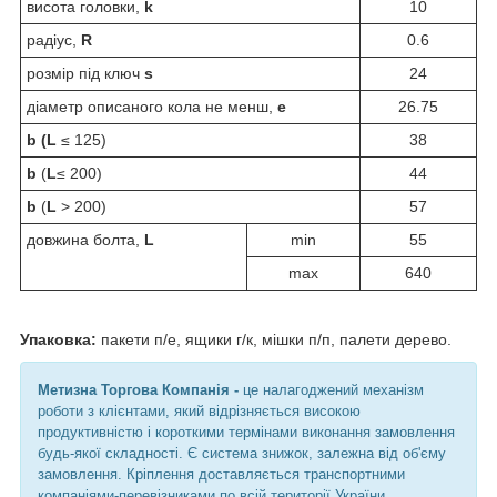
висота головки,
k
10
радіус,
R
0.6
розмір під ключ
s
24
діаметр описаного кола не менш,
e
26.75
b (L
≤ 125)
38
b
(
L
≤ 200)
44
b
(
L
> 200)
57
довжина болта,
L
min
55
max
640
Упаковка:
пакети п/е, ящики г/к, мішки п/п, палети дерево.
Метизна Торгова Компанія -
це налагоджений механізм
роботи з клієнтами, який відрізняється високою
продуктивністю і короткими термінами виконання замовлення
будь-якої складності. Є система знижок, залежна від об'єму
замовлення. Кріплення доставляється транспортними
компаніями-перевізниками по всій території України.