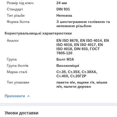
Розмір під ключ
24 мм
Стандарт
DIN 931
Тип різьби
Неповна
Форма болта
З шестигранною голівкою та
неповною різьбою
Користувальницькі характеристики
Аналог
EN ISO 8676, EN ISO 4014, EN
ISO 4016, EN ISO 4017, EN
ISO 4018, DIN 933, ГОСТ
7805-120
Група
Болт М16
Група болтів
Високоміцні
Марка сталі
Ст.35, Ст.35Х, Ст.38ХА,
Ст.40Х, Ст.20Г2Р
Тип упаковки
пакети п/е, ящики г/к, мішки
п/п, палети дерево
Приховати
Умови доставки