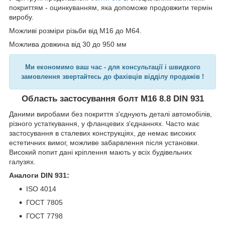
покриттям - оцинкуванням, яка допоможе продовжити термін
виробу.
Можливі розміри різьби від М16 до M64.
Можлива довжина від 30 до 950 мм
Ми економимо ваш час - для консультації і швидкого
замовлення звертайтесь до фахівців відділу продажів !
Область застосування болт М16 8.8
DIN
931
Даними виробами без покриття з'єднують деталі автомобілів,
різного устаткування, у фланцевих з'єднаннях. Часто має
застосування в сталевих конструкціях, де немає високих
естетичних вимог, можливе забарвлення після установки.
Високий попит дані кріплення мають у всіх будівельних
галузях.
Аналоги DIN 931:
ISO 4014
ГОСТ 7805
ГОСТ 7798