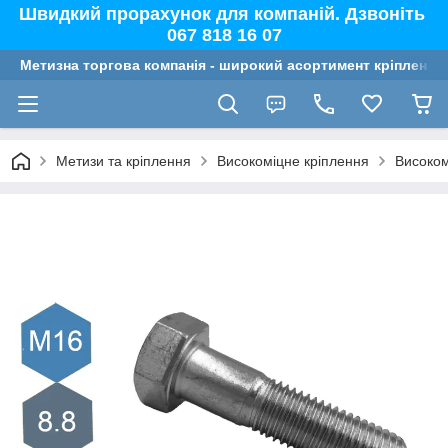
Швидкий прорахунок для компаній. Дзвоніть
067 818 16 07
Метизна торгова компанія - широкий асортимент кріплення,
Метизи та кріплення
Високоміцне кріплення
Високом