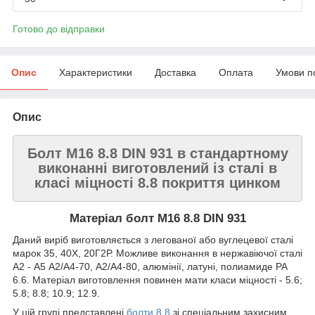
Готово до відправки
Опис
Характеристики
Доставка
Оплата
Умови п
Опис
Болт M16 8.8 DIN 931 в стандартному
виконанні виготовлений
із сталі в
класі міцності 8.8 покриття цинком
Матеріал болт М16 8.8
DIN
931
Даний виріб виготовляється з легованої або вуглецевої сталі
марок 35, 40Х, 20Г2Р. Можливе виконання в нержавіючої сталі
А2 - А5 А2/А4-70, А2/А4-80, алюмінії, латуні, полиамиде PA
6.6. Матеріал виготовлення повинен мати класи міцності - 5.6;
5.8; 8.8; 10.9; 12.9.
У цій групі представлені
болти 8.8
зі спеціальним захисним