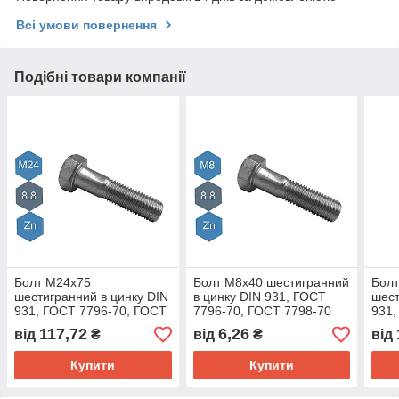
Всі умови повернення
Подібні товари компанії
Болт M24х75
Болт M8х40 шестигранний
Бол
шестигранний в цинку DIN
в цинку DIN 931, ГОСТ
шест
931, ГОСТ 7796-70, ГОСТ
7796-70, ГОСТ 7798-70
931,
7798-70 клас міцності 8.8
клас міцності 8.8
7798
117,72
6,26
від
₴
від
₴
від
Купити
Купити