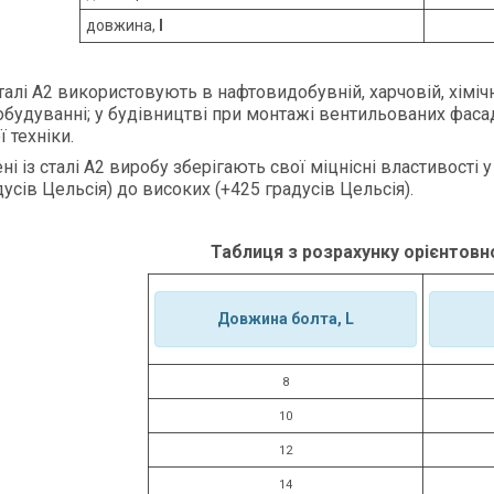
довжина,
l
сталі А2 використовують в нафтовидобувній, харчовій, хіміч
нобудуванні; у будівництві при монтажі вентильованих фаса
ї техніки.
ні із сталі А2 виробу зберігають свої міцнісні властивості
дусів Цельсія) до високих (+425 градусів Цельсія).
Таблиця з розрахунку орієнтовно
Довжина болта, L
8
10
12
14