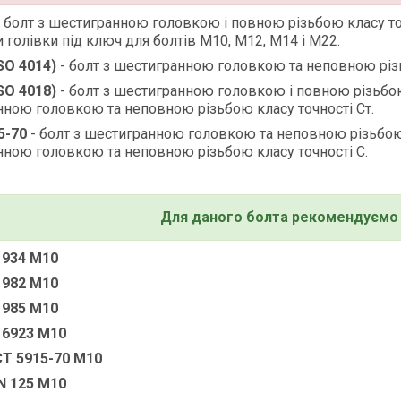
- болт з шестигранною головкою і повною різьбою класу точ
 голівки під ключ для болтів M10, М12, М14 і М22.
ISO 4014)
- болт з шестигранною головкою та неповною різьб
ISO 4018)
- болт з шестигранною головкою і повною різьбою 
ною головкою та неповною різьбою класу точності Ст.
5-70
- болт з шестигранною головкою та неповною різьбою к
ною головкою та неповною різьбою класу точності С.
Для даного болта рекомендуємо 
 934 M10
 982 М10
 985 M10
 6923 M10
СТ 5915-70 М10
N 125 M10