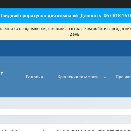
Швидкий прорахунок для компаній. Дзвоніть 067 818 16 0
ення та повідомлення, оскільки за її графіком роботи сьогодні в
день.
нт
Головна
Кріплення та метизи
Про на