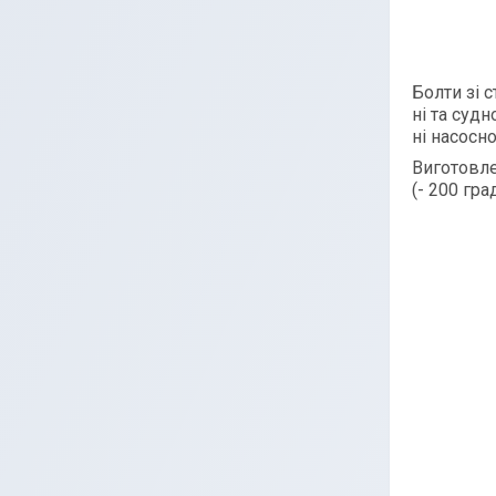
Болти зі 
ні та суд
ні насосно
Виготовле
(- 200 гра