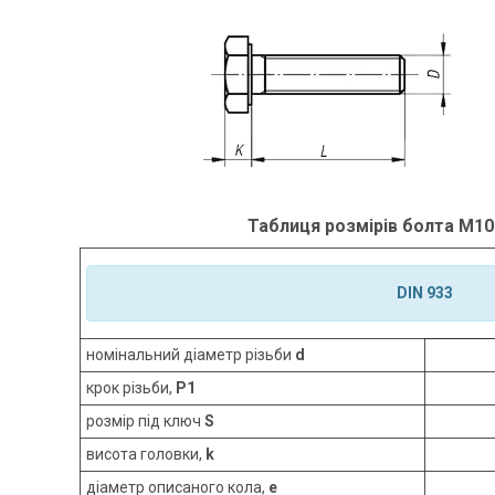
Таблиця розмірів болта М10 
DIN 933
номінальний діаметр різьби
d
крок різьби,
P1
розмір під ключ
S
висота головки,
k
діаметр описаного кола,
e