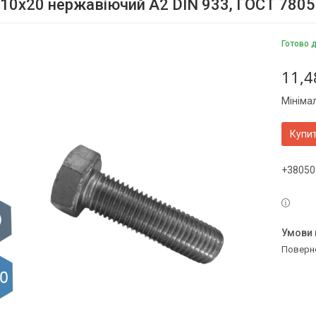
10х20 нержавіючий А2 DIN 933, ГОСТ 7805
Готово 
11,4
Мініма
Купи
+38050
поверн