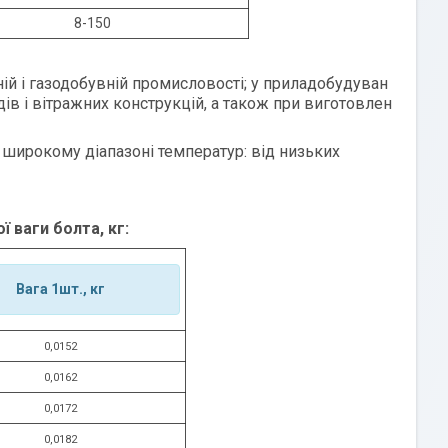
8-150
ній і газодобувній промисловості; у приладобудуван
дів і вітражних конструкцій, а також при виготовлен
 у широкому діапазоні температур: від низьких
ї ваги болта, кг:
Вага 1шт., кг
0,0152
0,0162
0,0172
0,0182