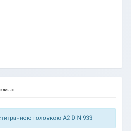
овлення
стигранною головкою А2 DIN 933