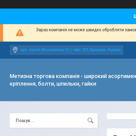
Зараз компанія не може швидко обробляти замовл
вул. Сергія Москаленка,16-г, офіс 305, Бровари, Україна
Метизна торгова компанія - широкий асортиме
кріплення, болти, шпильки, гайки