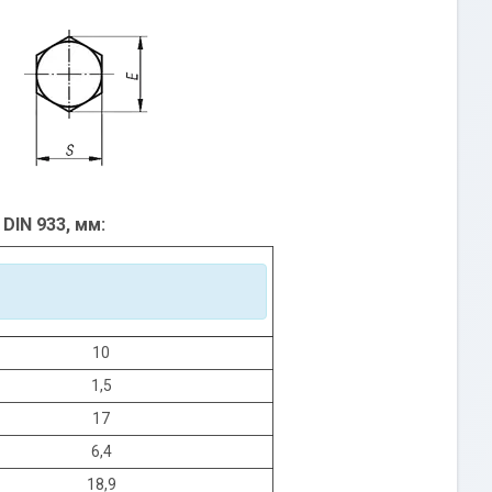
DIN 933, мм:
10
1,5
17
6,4
18,9