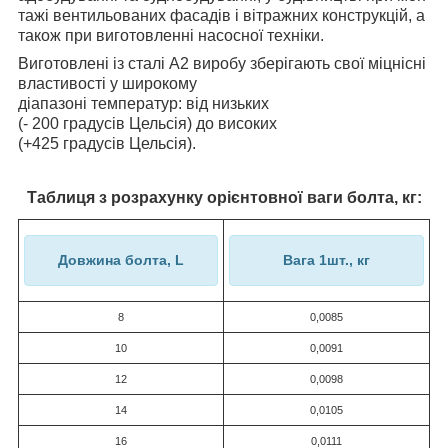
тажі вентильованих фасадів і вітражних конструкцій, а
також при виготовленні насосної техніки.
Виготовлені із сталі А2 виробу зберігають свої міцнісні
властивості у широкому
діапазоні температур: від низьких
(- 200 градусів Цельсія) до високих
(+425 градусів Цельсія).
Таблиця з розрахунку орієнтовної ваги болта, кг:
Довжина болта, L
Вага 1шт., кг
8
0,0085
10
0,0091
12
0,0098
14
0,0105
16
0,0111