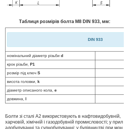
Таблиця розмірів болта М8 DIN 933, мм:
DIN 933
номінальний діаметр різьби
d
крок різьби,
P1
розмір під ключ
S
висота головки,
k
діаметр описаного кола,
e
довжина,
l
Болти зі сталі А2 використовують в нафтовидобувній,
харчовій, хімічній і газодобувній промисловості; у прил
адобудуванні та суднобудуванні; у будівництві при мон