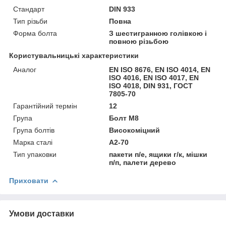
Стандарт
DIN 933
Тип різьби
Повна
Форма болта
З шестигранною голівкою і
повною різьбою
Користувальницькі характеристики
Аналог
EN ISO 8676, EN ISO 4014, EN
ISO 4016, EN ISO 4017, EN
ISO 4018, DIN 931, ГОСТ
7805-70
Гарантійний термін
12
Група
Болт М8
Група болтів
Високоміцний
Марка сталі
А2-70
Тип упаковки
пакети п/е, ящики г/к, мішки
п/п, палети дерево
Приховати
Умови доставки