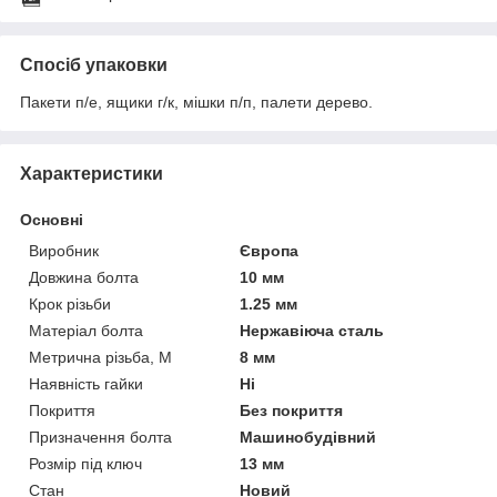
Спосіб упаковки
Пакети п/е, ящики г/к, мішки п/п, палети дерево.
Характеристики
Основні
Виробник
Європа
Довжина болта
10 мм
Крок різьби
1.25 мм
Матеріал болта
Нержавіюча сталь
Метрична різьба, М
8 мм
Наявність гайки
Ні
Покриття
Без покриття
Призначення болта
Машинобудівний
Розмір під ключ
13 мм
Стан
Новий