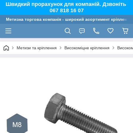
Швидкий прорахунок для компаній. Дзвоніть
067 818 16 07
Метизна торгова компанія - широкий асортимент кріплення,
Метизи та кріплення
Високоміцне кріплення
Високом