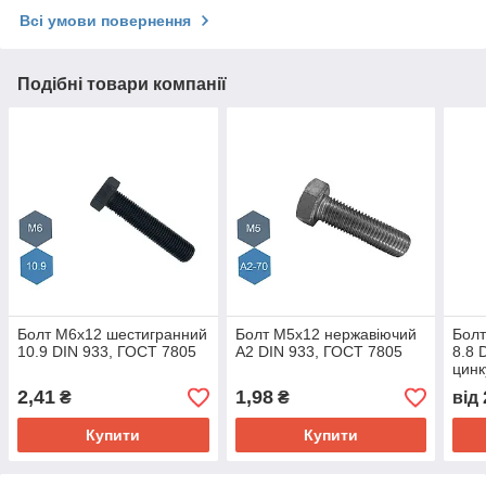
Всі умови повернення
Подібні товари компанії
Болт М6х12 шестигранний
Болт М5х12 нержавіючий
Болт
10.9 DIN 933, ГОСТ 7805
А2 DIN 933, ГОСТ 7805
8.8 
цинк
2,41
1,98
₴
₴
від
Купити
Купити