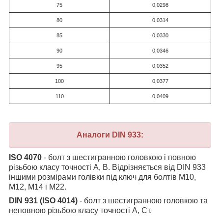
75
0,0298
80
0,0314
85
0,0330
90
0,0346
95
0,0352
100
0,0377
110
0,0409
Аналоги DIN 933:
ISO 4070
- болт з шестигранною головкою і повною
різьбою класу точності А, В. Відрізняється від DIN 933
іншими розмірами голівки під ключ для болтів M10,
М12, М14 і М22.
DIN 931 (ISO 4014)
- болт з шестигранною головкою та
неповною різьбою класу точності А, Ст.