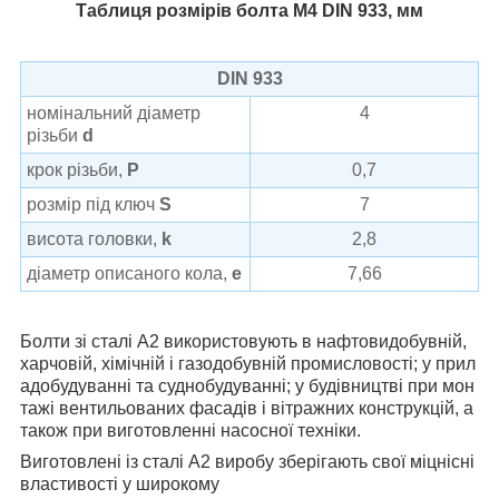
Таблиця розмірів болта М4 DIN 933, мм
DIN 933
номінальний діаметр
4
різьби
d
крок різьби,
P
0,7
розмір під ключ
S
7
висота головки,
k
2,8
діаметр описаного кола,
e
7,66
Болти зі сталі А2 використовують в нафтовидобувній,
харчовій, хімічній і газодобувній промисловості; у прил
адобудуванні та суднобудуванні; у будівництві при мон
тажі вентильованих фасадів і вітражних конструкцій, а
також при виготовленні насосної техніки.
Виготовлені із сталі А2 виробу зберігають свої міцнісні
властивості у широкому