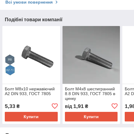
Всі умови повернення
Подібні товари компанії
Болт М8х10 нержавіючий
Болт M4х8 шестигранний
Болт
А2 DIN 933, ГОСТ 7805
8.8 DIN 933, ГОСТ 7805 в
А2 D
цинку
5,33
1,91
1,9
₴
від
₴
Купити
Купити