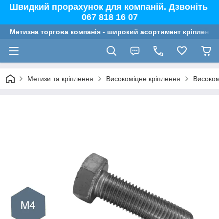
Швидкий прорахунок для компаній. Дзвоніть
067 818 16 07
Метизна торгова компанія - широкий асортимент кріплення,
Метизи та кріплення
Високоміцне кріплення
Високом