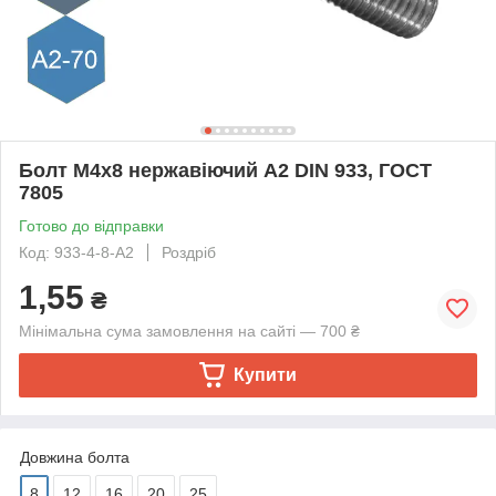
Болт M4х8 нержавіючий А2 DIN 933, ГОСТ
7805
Готово до відправки
Код: 933-4-8-А2
Роздріб
1,55
₴
Мінімальна сума замовлення на сайті — 700 ₴
Купити
Довжина болта
8
12
16
20
25