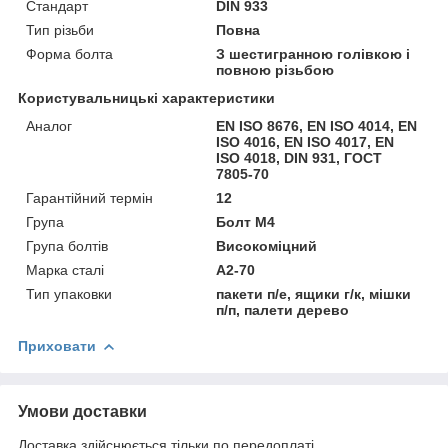
Стандарт
DIN 933
Тип різьби
Повна
Форма болта
З шестигранною голівкою і
повною різьбою
Користувальницькі характеристики
Аналог
EN ISO 8676, EN ISO 4014, EN
ISO 4016, EN ISO 4017, EN
ISO 4018, DIN 931, ГОСТ
7805-70
Гарантійний термін
12
Група
Болт М4
Група болтів
Високоміцний
Марка сталі
А2-70
Тип упаковки
пакети п/е, ящики г/к, мішки
п/п, палети дерево
Приховати
Умови доставки
Доставка здійснюється тільки по передоплаті.