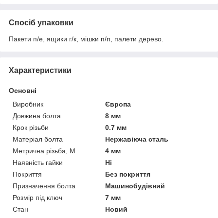
Спосіб упаковки
Пакети п/е, ящики г/к, мішки п/п, палети дерево.
Характеристики
Основні
Виробник
Європа
Довжина болта
8 мм
Крок різьби
0.7 мм
Матеріал болта
Нержавіюча сталь
Метрична різьба, М
4 мм
Наявність гайки
Ні
Покриття
Без покриття
Призначення болта
Машинобудівний
Розмір під ключ
7 мм
Стан
Новий