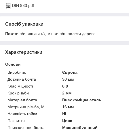
DIN 933.pdf
Спосіб упаковки
Пакети п/е, ящики г/к, мішки п/п, палети дерево.
Характеристики
Основні
Виробник
Європа
Довжина болта
30 мм
Клас міцності
8.8
Крок різьби
2 мм
Матеріал болта
Високоміцна сталь
Метрична різьба, М
16 мм
Наявність гайки
Ні
Покриття
Цинк
Призначення болта
Машинобудівний