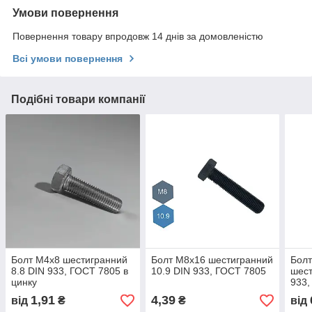
Умови повернення
Повернення товару впродовж 14 днів за домовленістю
Всі умови повернення
Подібні товари компанії
Болт M4х8 шестигранний
Болт М8х16 шестигранний
Бол
8.8 DIN 933, ГОСТ 7805 в
10.9 DIN 933, ГОСТ 7805
шест
цинку
933,
1,91
4,39
від
₴
₴
від