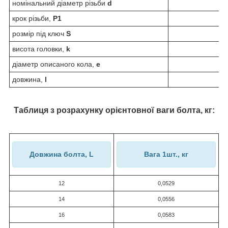
номінальний діаметр різьби
d
крок різьби,
P1
розмір під ключ
S
висота головки,
k
діаметр описаного кола,
e
довжина,
l
Таблиця з розрахунку орієнтовної ваги болта, кг:
Довжина болта, L
Вага 1шт., кг
12
0,0529
14
0,0556
16
0,0583