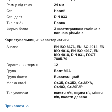
Розмір під ключ
24 мм
Стан
Новий
Стандарт
DIN 933
Тип різьби
Повна
Форма болта
З шестигранною голівкою і
повною різьбою
Користувальницькі характеристики
Аналог
EN ISO 8676, EN ISO 4014, EN
ISO 4016, EN ISO 4017, EN
ISO 4018, DIN 931, ГОСТ
7805-70
Гарантійний термін
12
Група
Болт М16
Група болтів
Високоміцний
Марка сталі
Ст.35, Ст.35Х, Ст.38ХА,
Ст.40Х, Ст.20Г2Р
Тип упаковки
пакети п/е, ящики г/к, мішки
п/п, палети дерево
Приховати