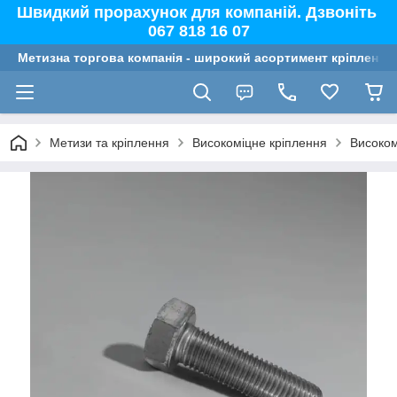
Швидкий прорахунок для компаній. Дзвоніть
067 818 16 07
Метизна торгова компанія - широкий асортимент кріплення,
Метизи та кріплення
Високоміцне кріплення
Високом