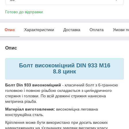
Готово до відправки
Опис
Характеристики
Доставка
Оплата
Умови п
Опис
Болт високоміцний DIN 933 M16
8.8
цинк
Болт Din 933 високоміцний
- класичний болт з 6-гранною
головкою і повною різьбою складається з циліндричного
стержня і головки. По всій довжині стрижня нанесена
метрична різьба.
Матеріал виготовлення:
високоміцна легована
конструкційна сталь.
Кріплення може бути використано при досить високих
навантаженнях на з'єднаннях завдяки високому класу