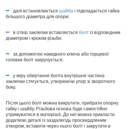
далі встановлюється
шайба
і підкладається гайка
більшого діаметра для опори;
в отвір заклепки вставляється
болт
із відповідним
діаметром і кроком різьби;
за допомогою накидного ключа або торцевої
головки болт закручується;
у міру обертання болта внутрішня частина
заклепки стягується, утворюючи упор зі зворотного
боку.
Після цього болт можна викрутити, прибрати опорну
гайку і шайбу. Різьбова основа буде самостійно
утримуватися в матеріалі. До неї можна прикласти
додаткові деталі із заздалегідь просвердленим
отвором, вставити через нього болт і закрутити в