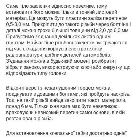
Саме тіло заклепки відносно невелике, тому
встановити його можна тільки в тонкий листовий
матеріал. Це можуть бути пластини заліза перетином
0,5-3,0 мм. Прикріпити до такого різьби через болт інші
деталі можна трохи більшої товщини від 2,0 до 6,0 мм.
Припустимо з'єднання декількох листів одним
гвинтом. Найчастіше різьбові заклепки зустрічаються
під час складання корпусів електротехніки,
радіоапаратури, дрібних деталей автомобілів.
З'єднання можна в будь-який момент розібрати і
зібрати заново, використовуючи ключ або викрутку, що
відповідають типу головки.
Відкриті версії з незаглушеним торцем можна
поєднувати з довшими болтами, які пройдуть наскрізь.
Тоді на такій різьбі вийде закріпити товсті матеріали,
понад 6 мм. Тільки їхня вага має бути невеликою,
враховуючи невисокий перетин самої основи, в якій
розташована різьба.
Для встановлення клепальної гайки достатньо однієї