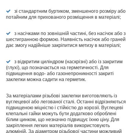
зі стандартним буртиком, зменшеного розміру або
потайним для прихованого розміщення в матеріалі;
з насічками по зовнішній частині, без насічок або з
шестигранною формою. Наявність насічок або граней
дає змогу надійніше закріпитися метизу в матеріалі;
з відкритим циліндром (наскрізні) або із закритим
(глухі), що позначається на герметичності. Для
підвищення водо- або газонепроникності закриті
заклепки можна садити на герметик.
За матеріалами різьбові заклепки виготовляють із
вуглецевої або легованої сталі. Останні відрізняються
підвищеною міцністю і стійкістю до корозії. Вуглецеві
клепальні гайки можуть бути додатково оброблені
білим цинком, що незначно підвищує їхню ціну. Для
закріплення легких матеріалів використовують
алюміній. За діаметром різьбової частини можливий