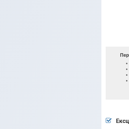
Пер
Ексц