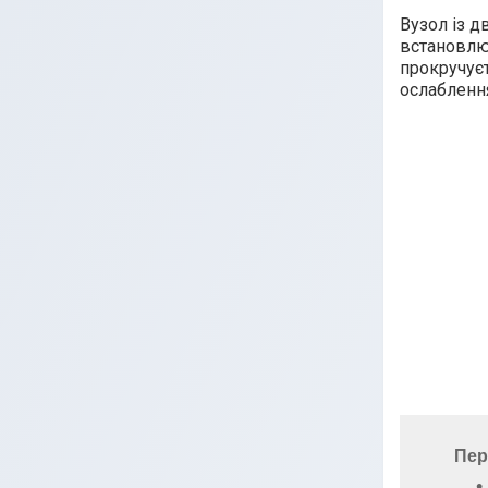
Вузол із д
встановлює
прокручуєт
ослаблення
Пер