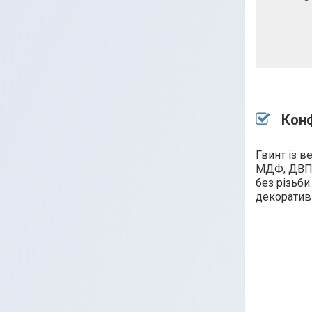
Конф
Гвинт із в
МДФ, ДВП. 
без різьб
декоратив