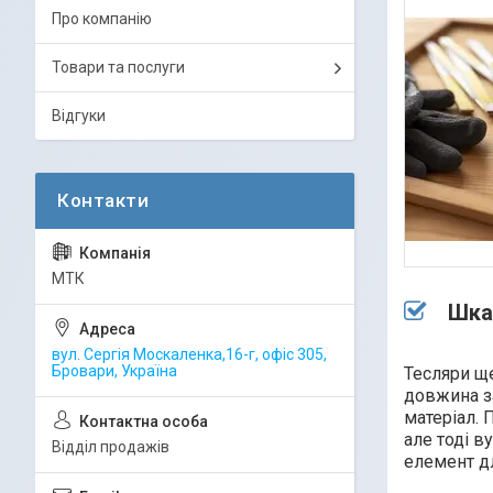
Про компанію
Товари та послуги
Відгуки
МТК
Шка
вул. Сергія Москаленка,16-г, офіс 305,
Бровари, Україна
Тесляри щ
довжина за
матеріал. 
але тоді в
Відділ продажів
елемент д