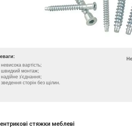
еваги:
Не
невисока вартість;
швидкий монтаж;
надійне з'єднання;
зведення сторін без щілин.
ентрикові стяжки меблеві