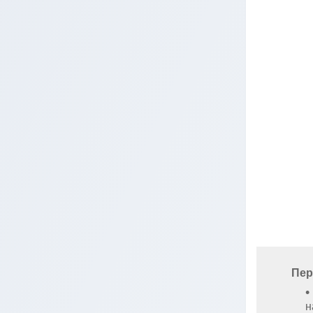
Пер
н