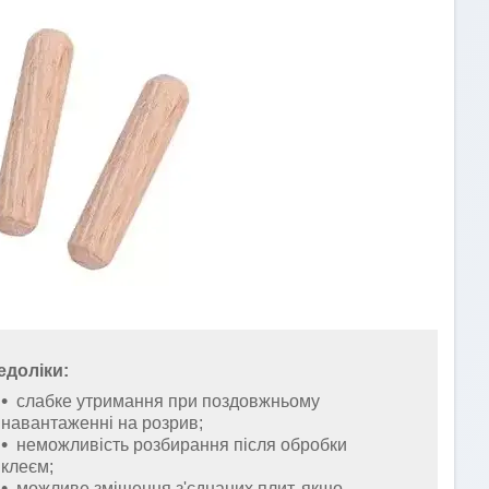
доліки:
слабке утримання при поздовжньому
навантаженні на розрив;
неможливість розбирання після обробки
клеєм;
можливе зміщення з'єднаних плит, якщо