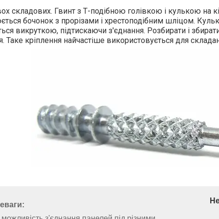
вох складових. Гвинт з Т-подібною голівкою і кулькою на кін
ться бочонок з прорізами і хрестоподібним шліцом. Кулько
ься викруткою, підтискаючи з'єднання. Розбирати і збира
. Таке кріплення найчастіше використовується для складан
Не
еваги:
можливість з'єднання панелей під різними