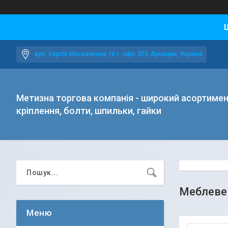
вул. Сергія Москаленка,16-г, офіс 305, Бровари, Україна
Метизна торгова компанія - широкий асортиме
кріплення, болти, шпильки, гайки
Меблеве 