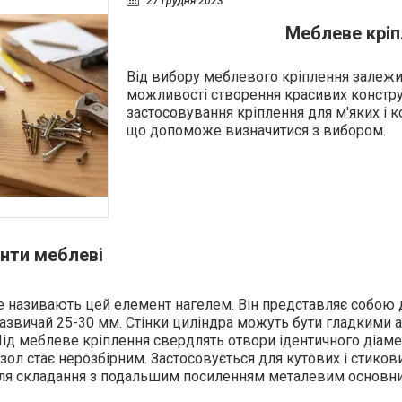
27 грудня 2023
Меблеве кріп
Від вибору меблевого кріплення залежить
можливості створення красивих констру
застосовування кріплення для м'яких і к
що допоможе визначитися з вибором.
нти меблеві
е називають цей елемент нагелем. Він представляє собою 
звичай 25-30 мм. Стінки циліндра можуть бути гладкими а
Під меблеве кріплення свердлять отвори ідентичного діамет
узол стає нерозбірним. Застосовується для кутових і стиков
ля складання з подальшим посиленням металевим основни