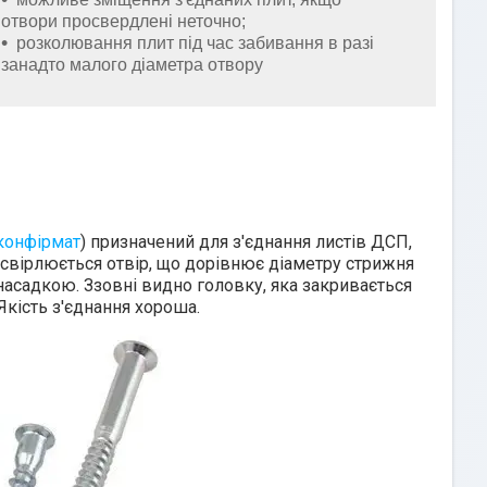
отвори просвердлені неточно;
розколювання плит під час забивання в разі
занадто малого діаметра отвору
конфірмат
) призначений для з'єднання листів ДСП,
освірлюється отвір, що дорівнює діаметру стрижня
асадкою. Ззовні видно головку, яка закривається
кість з'єднання хороша.