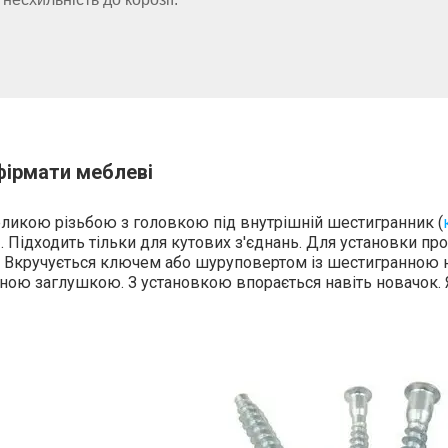
ірмати меблеві
еликою різьбою з головкою під внутрішній шестигранник (
Підходить тільки для кутових з'єднань. Для установки пр
и. Вкручується ключем або шуруповертом із шестигранною н
ною заглушкою. З установкою впорається навіть новачок. Я