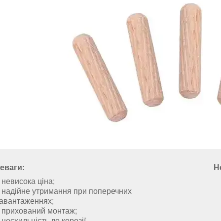
еваги:
Не
невисока ціна;
надійне утримання при поперечних
авантаженнях;
прихований монтаж;
несхильність до корозії.