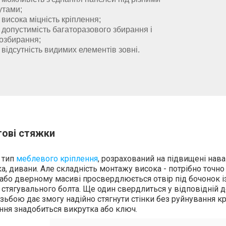
утами;
висока міцність кріплення;
допустимість багаторазового збирання і
озбирання;
відсутність видимих елементів зовні.
тові стяжки
 тип
меблевого кріплення
, розрахований на підвищені нава
ка, дивани. Але складність монтажу висока - потрібно точн
або дверному масиві просвердлюється отвір під бочонок із
стягувального болта. Ще один свердлиться у відповідній де
зьбою дає змогу надійно стягнути стінки без руйнування к
ння знадобиться викрутка або ключ.