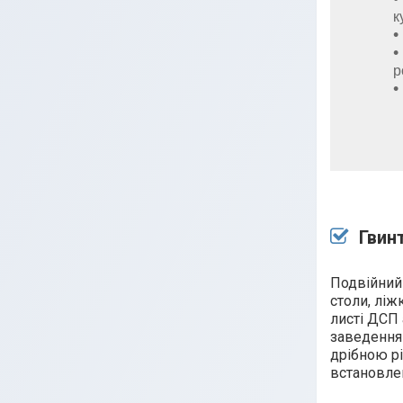
к
р
Гвин
Подвійний
столи, ліж
листі ДСП 
заведення 
дрібною рі
встановле