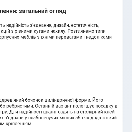
лення: загальний огляд
 надійність з'єднання, дизайн, естетичність,
кцій з різними кутами нахилу. Розглянемо типи
орпусних меблів з їхніми перевагами і недоліками,
дерев'яний бочонок циліндричної форми. Його
бо ребристими. Останній варіант полегшує посадку в
ру. Для надійності шкант садять на столярний клей,
их з'єднань у слабонесучих місцях або як додатковий
м кріпленням.