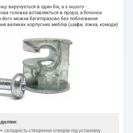
ці вкручується в один бік, а з іншого -
ва головка вставляється в проріз, а бочонок
ти його можна багаторазово без побоювання
ня великих корпусних меблів (шафи, ліжка, комоди).
доліки:
складність створення отворів під установку